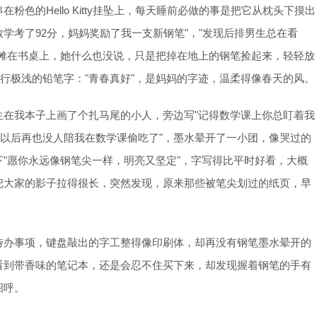
色的Hello Kitty挂坠上，每天睡前必做的事是把它从枕头下摸出
数学考了92分，妈妈奖励了我一支新钢笔"，"发现后排男生总在看
本摊在书桌上，她什么也没说，只是把掉在地上的钢笔捡起来，轻轻放
一行极浅的铅笔字："青春真好"，是妈妈的字迹，温柔得像春天的风。
生在我本子上画了个扎马尾的小人，旁边写"记得数学课上你总盯着我
"以后再也没人陪我在数学课偷吃了"，墨水晕开了一小团，像哭过的
"愿你永远像钢笔尖一样，明亮又坚定"，字写得比平时好看，大概
把大家的影子拉得很长，突然发现，原来那些被笔尖划过的纸页，早
待办事项，键盘敲出的字工整得像印刷体，却再没有钢笔墨水晕开的
看到带香味的笔记本，还是会忍不住买下来，却发现握着钢笔的手有
招呼。