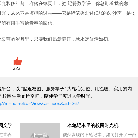
阳光和多年前一样落在纸页上，把"记得数学课上你总盯着我的痣
的时光，从来不是模糊的过去——它是钢笔尖划过纸张的沙沙声，是传
是所有用手写给青春的回信。
水染蓝的岁月里，只要我们愿意翻开，就永远鲜活如初。
323
平台，以 “贴近校园、服务学子” 为核心定位。用温暖、实用的内
心的校园生活支持空间，陪伴学子度过大学时光。
x.php?m=home&c=View&a=index&aid=267
园文学
一本笔记本里的校园时光机
过青春
下一篇
偶然发现的旧笔记本，如同打开了一台