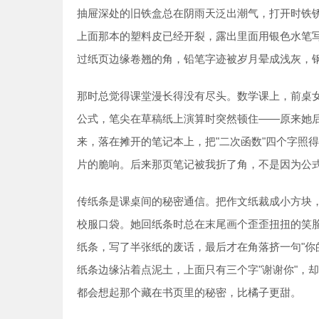
抽屉深处的旧铁盒总在阴雨天泛出潮气，打开时铁
上面那本的塑料皮已经开裂，露出里面用银色水笔
过纸页边缘卷翘的角，铅笔字迹被岁月晕成浅灰，
那时总觉得课堂漫长得没有尽头。数学课上，前桌
公式，笔尖在草稿纸上演算时突然顿住——原来她
来，落在摊开的笔记本上，把"二次函数"四个字照
片的脆响。后来那页笔记被我折了角，不是因为公
传纸条是课桌间的秘密通信。把作文纸裁成小方块，
校服口袋。她回纸条时总在末尾画个歪歪扭扭的笑
纸条，写了半张纸的废话，最后才在角落挤一句"你
纸条边缘沾着点泥土，上面只有三个字"谢谢你"，
都会想起那个藏在书页里的秘密，比橘子更甜。