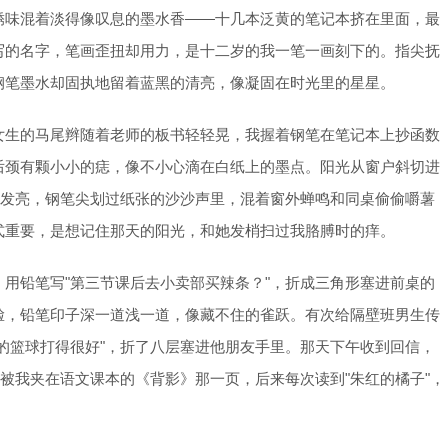
锈味混着淡得像叹息的墨水香——十几本泛黄的笔记本挤在里面，最
写的名字，笔画歪扭却用力，是十二岁的我一笔一画刻下的。指尖抚
钢笔墨水却固执地留着蓝黑的清亮，像凝固在时光里的星星。
女生的马尾辫随着老师的板书轻轻晃，我握着钢笔在笔记本上抄函数
后颈有颗小小的痣，像不小心滴在白纸上的墨点。阳光从窗户斜切进
得发亮，钢笔尖划过纸张的沙沙声里，混着窗外蝉鸣和同桌偷偷嚼薯
式重要，是想记住那天的阳光，和她发梢扫过我胳膊时的痒。
用铅笔写"第三节课后去小卖部买辣条？"，折成三角形塞进前桌的
脸，铅笔印子深一道浅一道，像藏不住的雀跃。有次给隔壁班男生传
的篮球打得很好"，折了八层塞进他朋友手里。那天下午收到回信，
却被我夹在语文课本的《背影》那一页，后来每次读到"朱红的橘子"，