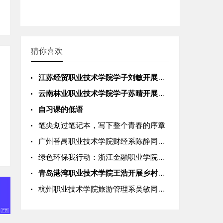
猜你喜欢
江苏经贸职业技术学院学子刘敏开展社会实践 用会计技能助力个体
云南林业职业技术学院学子苏晴开展社会实践 以绿植养护技能助力
自习课的低语
笔尖划过笔记本，写下整个青春的序章
广州番禺职业技术学院财经系陈静同学参与“乡村振兴·电商助农”
绿色环保我行动：浙江金融职业学院环境工程系郑琳同学赴衢州乡村
青岛港湾职业技术学院王浩开展乡村助农实践 以专业所长赋能农产
杭州职业技术学院旅游管理系吴敏同学参与“景区文明引导·旅游咨