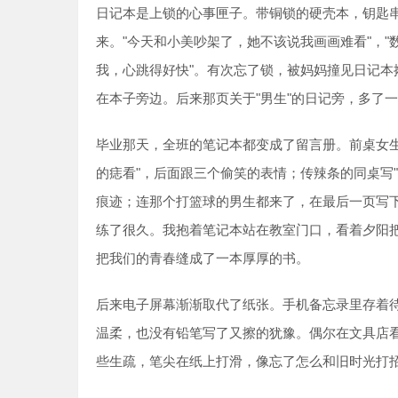
日记本是上锁的心事匣子。带铜锁的硬壳本，钥匙串在粉
来。"今天和小美吵架了，她不该说我画画难看"，"
我，心跳得好快"。有次忘了锁，被妈妈撞见日记
在本子旁边。后来那页关于"男生"的日记旁，多了
毕业那天，全班的笔记本都变成了留言册。前桌女
的痣看"，后面跟三个偷笑的表情；传辣条的同桌写
痕迹；连那个打篮球的男生都来了，在最后一页写下
练了很久。我抱着笔记本站在教室门口，看着夕阳
把我们的青春缝成了一本厚厚的书。
后来电子屏幕渐渐取代了纸张。手机备忘录里存着
温柔，也没有铅笔写了又擦的犹豫。偶尔在文具店
些生疏，笔尖在纸上打滑，像忘了怎么和旧时光打