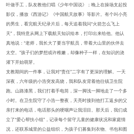
叶做手工，队友教他们唱《少年中国说》；晚上在操场支起投
影仪，播放《西游记》《中国航天故事》等影片。有个叫小亮
的男生，看完航天纪录片后，每天追着我问“火箭怎么飞上
天”，我特意从网上下载航天知识绘本，打印出来给他。他认
真地说：“老师，我长大了要当宇航员，带着大山里的伙伴去
太空。”孩子们的梦想或许稚嫩，却像种子一样，在知识的浇
灌下开始萌芽。
支教期间的一件事，让我对“责任”二字有了更深的理解。一天
深夜，六年级的小浩突发高烧，我和队友背着他往镇卫生院
跑。山路漆黑，我们打着手电筒，深一脚浅一脚地走了一个多
小时。在卫生院守了小浩一整夜，天亮时接到他打工返乡的父
亲打来的电话，电话那头的哽咽声让我泪目。那天后，我们成
立了“爱心帮扶小组”，记录每个留守儿童的健康状况和家庭情
况，还联系城里的公益组织，为孩子们募集到衣物、书包和图