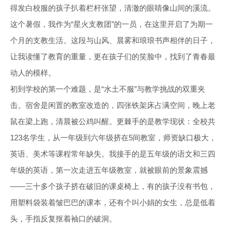
得发白校服的孩子扒着栏杆张望，清澈的眼睛像山间的溪流。
这个暑假，我作为“星火支教团”的一员，在这里开启了为期一
个月的支教生活。这段与山风、晨雾和琅琅书声相伴的日子，
让我读懂了教育的重量，更在孩子们的笑脸中，找到了青春最
动人的模样。
初到学校的第一个难题，是“水土不服”与教学挑战的双重夹
击。宿舍是闲置的教室改造的，四张铁架床占满空间，晚上老
鼠在梁上跑，清晨被公鸡叫醒。更棘手的是教学现状：全校共
123名学生，从一年级到六年级挤在5间教室，师资缺口极大，
英语、美术等课程常年缺失。我接手的是五年级的语文和三四
年级的英语，第一次走进五年级教室，就被眼前的景象震撼
——三十多个孩子挤在破旧的课桌椅上，有的孩子没有书包，
用塑料袋装着皱巴巴的课本，还有个叫小娟的女生，总是低着
头，手指反复抠着袖口的破洞。