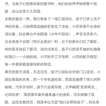
书。当孩子们抱着崭新的图书时，他们的欢呼声响彻整个校
园，在山谷里久久回荡。
支教的最后一周，我们筹备了一场汇报演出。孩子们穿上洗干
净的衣服，小娟用我送她的彩笔化了淡妆，小亮穿着不合身的
演出服，站在舞台中央朗诵《少年中国说》，声音洪亮有力。
当全体孩子合唱《明天会更好》时，台下的家长们红了眼眶，
有的甚至抹起了眼泪。演出结束后，孩子们把亲手做的礼物塞
给我们——小娟的画、小宇的手工字母牌、小亮的航天模型，
每一件都承载着最纯粹的情谊。
离开的那天清晨，天还没亮，孩子们就站在学校门口送别。小
娟拉着我的衣角，把一个布包递给我，里面是她攒了很久的野
核桃。汽车开动时，孩子们追着车跑，大声喊着“老师再见，
记得回来”。我望着车窗外越来越小的身影，泪水模糊了双
眼。这段支教经历，我原本以为是“我们去帮助孩子”，到头来