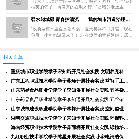
“灯亮了，把影子贴紧幕布，手腕发力要稳，你看这穆
桂英的翎子，得像真的在动才行。”昏暗的老屋里，
68岁的李守谦师傅手持皮影...
碧水绕城郭 青春护清流——我的城市河道治理实践记
下一篇
“以前这河水里全是塑料袋，夏天臭得不敢开窗，现在
你看，小鱼都游回来了！”站在焕新的青通河畔，居民
张大爷指着水面上嬉戏的水...
相关文章
重庆城市职业学院学子宋知珩开展社会实践 文明养宠科普整治焕新
广东工程职业技术学院学子苏瑾开展社会实践 益智手工科普助力孩
山东药品食品职业学院学子李知遥开展社会实践 五谷杂粮科普进社
山东药品食品职业学院学子李知遥开展社会实践 五谷杂粮科普进社
山东城市建设职业学院学子林梓开展社会实践 空间整理技艺助力居
湖南交通职业技术学院学子宋知予开展社会实践 环保科普手绘扮靓
海南经贸职业技术学院学子苏雨桐开展社会实践 绿植培育科普装点
九江职业技术学院学子陈星开展社会实践 小家电清洁保养服务暖心