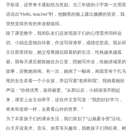
手歌谣，还带来卡通贴纸当奖励。当三年级的小宇第一次用英
语说出“Hello, teacher”时，他黝黑的脸上露出腼腆的笑容，我
突然觉得所有的奔波都值得。
除了课堂教学，我和队友们还发现孩子们的心理需求同样迫
切。小娟总是独自待着，作业写得潦草，成绩也垫底。我从班
主任那里得知，她父母离婚后跟着奶奶生活，性格越来越孤
僻。我每天课后都留她在办公室，陪她写作业，给她讲城里的
故事，还教她画画。有一次，她画了一幅画，画面里有个扎马
尾的女生牵着一个小女孩，旁边写着“老师和我”。我抱着她轻
声说：“你很优秀，值得被爱。”从那以后，小娟渐渐开朗起
来，课堂上会主动举手，还在作文里写道：“我想好好学习，
将来和老师一样，去看看山外的世界。”
为了丰富孩子们的课余生活，我们策划了“山巅夏令营”活动。
白天开设美术、音乐、体育等兴趣班，我教孩子们用松果、树