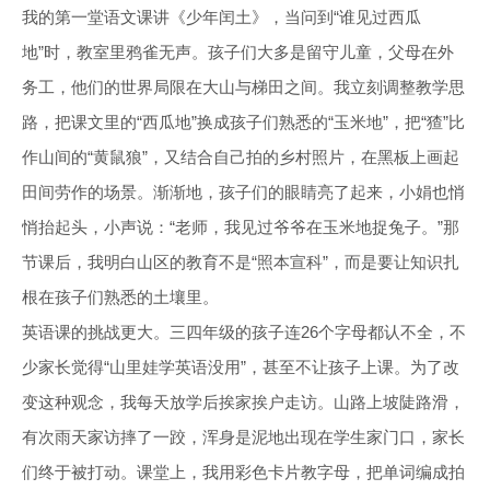
我的第一堂语文课讲《少年闰土》，当问到“谁见过西瓜
地”时，教室里鸦雀无声。孩子们大多是留守儿童，父母在外
务工，他们的世界局限在大山与梯田之间。我立刻调整教学思
路，把课文里的“西瓜地”换成孩子们熟悉的“玉米地”，把“猹”比
作山间的“黄鼠狼”，又结合自己拍的乡村照片，在黑板上画起
田间劳作的场景。渐渐地，孩子们的眼睛亮了起来，小娟也悄
悄抬起头，小声说：“老师，我见过爷爷在玉米地捉兔子。”那
节课后，我明白山区的教育不是“照本宣科”，而是要让知识扎
根在孩子们熟悉的土壤里。
英语课的挑战更大。三四年级的孩子连26个字母都认不全，不
少家长觉得“山里娃学英语没用”，甚至不让孩子上课。为了改
变这种观念，我每天放学后挨家挨户走访。山路上坡陡路滑，
有次雨天家访摔了一跤，浑身是泥地出现在学生家门口，家长
们终于被打动。课堂上，我用彩色卡片教字母，把单词编成拍